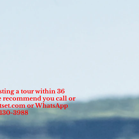
sting a tour within 36
e recommend you call or
tset.com
or WhatsApp
-130-3988