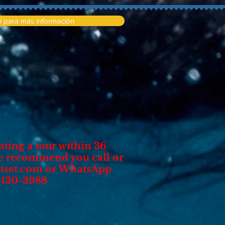
uí para más información
sting a tour within 36
we recommend you call or
tset.com
or WhatsApp
-130-3988