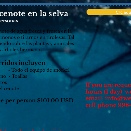
cenote en la selva
Clic aq
ersonas
te de agua fresca y fresca en la
onos o tirarnos en tirolesas. Tal
endo sobre las plantas y animales
s árboles hermanos.
rridos incluyen
s - Todo el equipo de snorkel
ino - Toallas
rtos
If you are reque
el cenote
hours (1 day) 
email:
info@we
e per person $101
.00 USD
cell phone 998