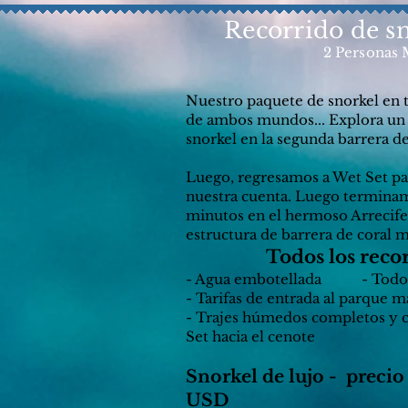
Recorrido de sn
2 Personas
Nuestro paquete de snorkel en t
de ambos mundos... Explora un 
snorkel en la segunda barrera d
Luego, regresamos a Wet Set pa
nuestra cuenta. Luego terminam
minutos en el hermoso Arrecif
estructura de barrera de coral
Todos los reco
- Agua embotellada - Todo e
- Tarifas de entrada al parque m
- Trajes húmedos completos y c
Set hacia el cenote
Snorkel de lujo -
precio
USD