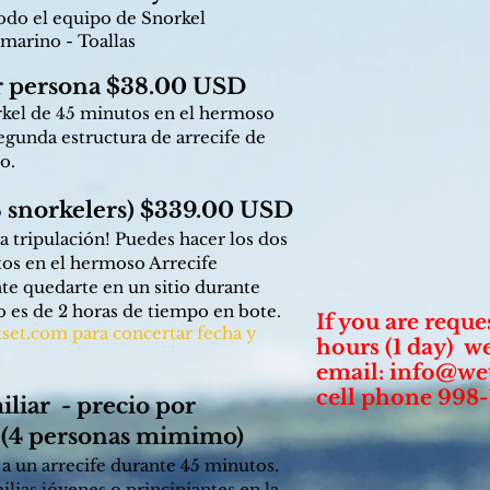
o el equipo de Snorkel
 marino - Toallas
or persona $38.00 USD
orkel de 45 minutos en el hermoso
egunda estructura de arrecife de
o.
 snorkelers) $339.00 USD
a tripulación! Puedes hacer los dos
tos en el hermoso Arrecife
 quedarte en un sitio durante
o es de 2 horas de tiempo en bote.
If you are reque
set.com
para concertar fecha y
hours (1 day) w
email:
info@we
cell phone 998
iliar - precio por
(4 personas mimimo)
 a un arrecife durante 45 minutos.
ilias jóvenes o principiantes en la