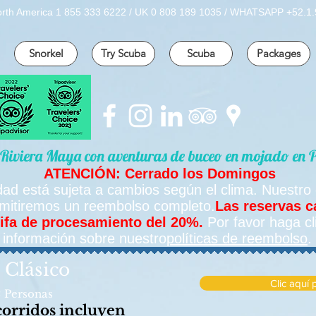
orth America 1 855 333 6222 / UK 0 808 189 1035 / WHATSAPP +52.1.
Snorkel
Try Scuba
Scuba
Packages
a Riviera Maya con aventuras de buceo en mojado en 
ATENCIÓN: Cerrado los Domingos
vidad está sujeta a cambios según el clima. Nuestro
, emitiremos un reembolso completo.
Las reservas c
rifa de procesamiento del 20%.
Por favor haga cl
información sobre nuestro
políticas de reembolso
.
 Clásico
Clic aquí
 Personas
corridos incluyen