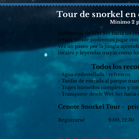
Tour de snorkel en 
Mínimo 2 p
Saldremos de Wet Set hacia un ceno
jungla donde podremos jugar con m
vez un paseo por la jungla aprendi
locales y leyendas mayas como lo
Todos los reco
- Agua embotellada / refresco
- Tarifas de entrada al parque mar
- Trajes húmedos completos y co
- Transporte desde Wet Set hacia 
Cenote Snorkel Tour - pric
Registrarse
9:00, 12:30