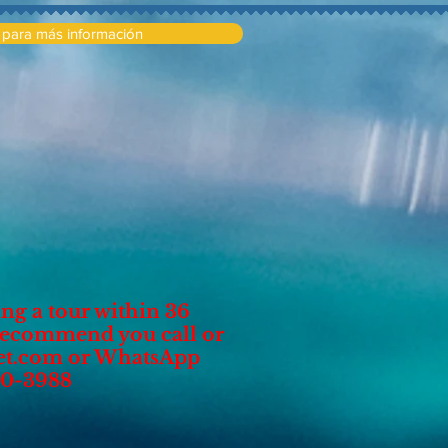
í para más información
ing a tour within 36
 recommend you call or
et.com
or WhatsApp
30-3988