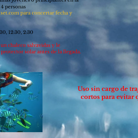
 4 personas
set.com
para concertar fecha y
 12:30, 2:30
 un chaleco salvavidas y le
protector solar antes de la llegada.
Uso sin cargo de tr
cortos para evitar