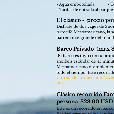
- Agua embotellada - Tod
- Tarifas de entrada al parque
El clásico - precio p
Disfrute de dos viajes de Sn
Arrecife Mesoamericano, la s
barrera más grande del mund
Barco Privado (max 8
¡El barco es tuyo con tu propi
snorkels estándar de 45 minu
Mesoamericano o simplemente
todo el tiempo. Este recorrid
Correo electrónico:
info@wet
hora
Clásico recorrido Fam
persona $28.00 USD 
Este es un recorrido en barco
Es ideal para aquellos con fam