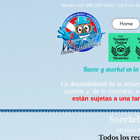
Mexico +52 998 206 9204 / Toll Free N
Home
Buceo y snorkel en l
La disponibilidad de la acti
posible y, de lo contrario
están sujetas a una ta
Snorkel
Minimo 2
Todos los re