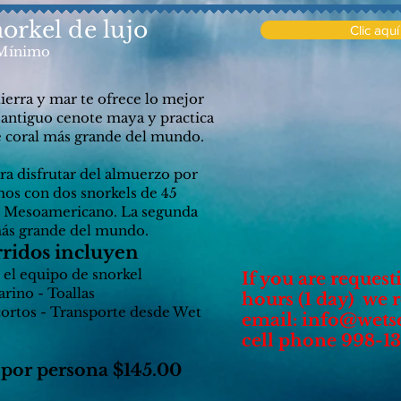
orkel de lujo
Clic aqu
 Mínimo
ierra y mar te ofrece lo mejor
antiguo cenote maya y practica
e coral más grande del mundo. ​
ra disfrutar del almuerzo por
os con dos snorkels de 45
e Mesoamericano. La segunda
 más grande del mundo.
rridos incluyen
l equipo de snorkel
If you are request
arino - Toallas
hours (1 day) we
ortos - Transporte desde Wet
email:
info@wets
cell phone 998-1
 por persona
$145
.00