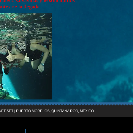
haleco salvavidas y le solicitamos
ntes de la llegada.
WET SET | PUERTO MORELOS, QUINTANA ROO, MÉXICO