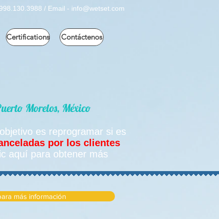
998.130.3988 / Email -
info@wetset.com
Certifications
Contáctenos
Puerto Morelos, México
 objetivo es reprogramar si es
anceladas por los clientes
ic aquí para obtener más
 para más información